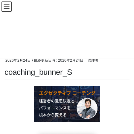
コ
ナ
ン
ビ
テ
ゲ
ン
ー
メディア
ツ
シ
へ
ョ
ス
ン
HOME
メディア
coaching_bunner_S
キ
に
ッ
移
プ
動
2026年2月24日
/ 最終更新日時 :
2026年2月24日
管理者
coaching_bunner_S