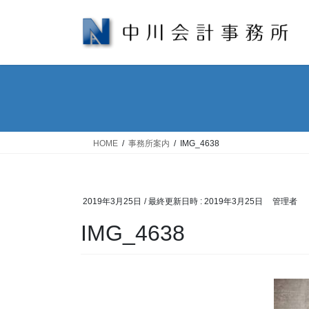
コ
ナ
ン
ビ
テ
ゲ
ン
ー
ツ
シ
へ
ョ
ス
ン
キ
に
ッ
移
HOME
事務所案内
IMG_4638
プ
動
2019年3月25日
/ 最終更新日時 :
2019年3月25日
管理者
IMG_4638