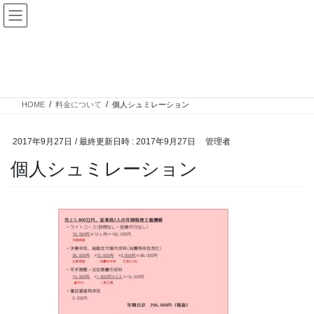
コ
ナ
ン
ビ
テ
ゲ
ン
ー
投稿
ツ
シ
へ
ョ
ス
ン
HOME
料金について
個人シュミレーション
キ
に
ッ
移
プ
動
2017年9月27日
/ 最終更新日時 :
2017年9月27日
管理者
個人シュミレーション