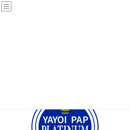
コ
ナ
ン
ビ
テ
ゲ
ン
ー
投稿
ツ
シ
へ
ョ
ス
ン
HOME
弥生会計とfreee
logo_pap_ platinum_small_CMYK
キ
に
ッ
移
プ
動
2026年3月16日
/ 最終更新日時 :
2026年3月16日
管理者
logo_pap_ platinum_small_CMYK