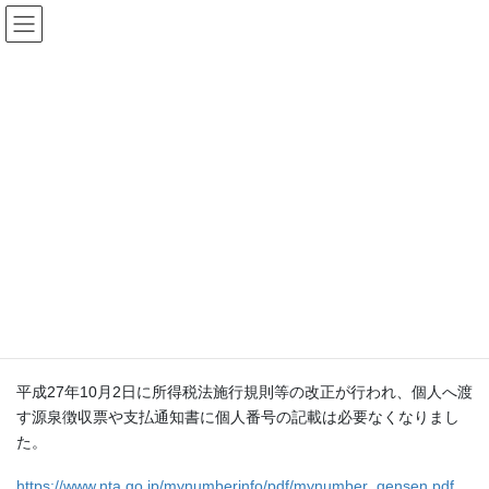
コ
ナ
ン
ビ
テ
ゲ
ン
ー
税務情報
ツ
シ
へ
ョ
ス
ン
HOME
税務情報
本人へ交付する源泉徴収票に個人番号の記載不要！
キ
に
ッ
移
プ
動
2015年10月2日
/ 最終更新日時 :
2015年10月2日
管理者
税務情報
本人へ交付する源泉徴収票に個人
番号の記載不要！
平成27年10月2日に所得税法施行規則等の改正が行われ、個人へ渡
す源泉徴収票や支払通知書に個人番号の記載は必要なくなりまし
た。
https://www.nta.go.jp/mynumberinfo/pdf/mynumber_gensen.pdf