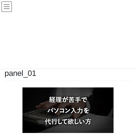
コ
ナ
ン
ビ
テ
ゲ
ン
ー
投稿
ツ
シ
へ
ョ
ス
ン
HOME
TOP_UNDER
panel_01
キ
に
ッ
移
プ
動
2020年7月22日
/ 最終更新日時 :
2020年7月22日
test
panel_01